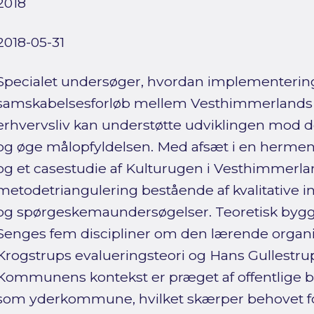
2018
2018-05-31
Specialet undersøger, hvordan implementering 
samskabelsesforløb mellem Vesthimmerlands
erhvervsliv kan understøtte udviklingen mod 
og øge målopfyldelsen. Med afsæt i en herme
og et casestudie af Kulturugen i Vesthimme
metodetriangulering bestående af kvalitative i
og spørgeskemaundersøgelser. Teoretisk bygge
Senges fem discipliner om den lærende organi
Krogstrups evalueringsteori og Hans Gullestru
Kommunens kontekst er præget af offentlige b
som yderkommune, hvilket skærper behovet 