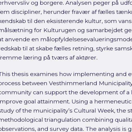
erhvervsliv og borgere. Analysen peger på udford
fem discipliner, herunder fravær af fælles tæ
kendskab til den eksisterende kultur, som vans
målsætning for Kulturugen og samarbejdet gene
at anvende en målopfyldelsesevalueringsmodel
redskab til at skabe fælles retning, styrke sam
fremme læring på tværs af aktører.
This thesis examines how implementing and ev
process between Vesthimmerland Municipality 
community can support the development of a l
improve goal attainment. Using a hermeneutic
study of the municipality’s Cultural Week, the s
methodological triangulation combining qualita
observations, and survey data. The analysis is