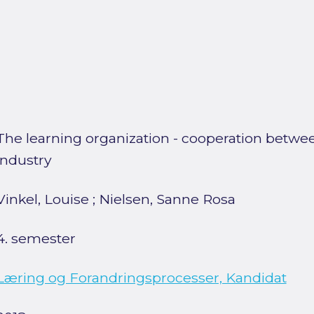
The learning organization - cooperation betwe
industry
Vinkel, Louise
;
Nielsen, Sanne Rosa
4. semester
Læring og Forandringsprocesser, Kandidat