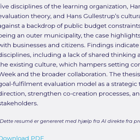
five disciplines of the learning organization, H
evaluation theory, and Hans Gullestrup’s cultur
against a backdrop of public budget constraint
being an outer municipality, the case highlights
with businesses and citizens. Findings indicate 
disciplines, including a lack of shared thinkin
the existing culture, which hampers setting co
Week and the broader collaboration. The thes
goal-fulfilment evaluation model as a strategic 
direction, strengthen co-creation processes, an
stakeholders.
[Dette resumé er genereret med hjælp fra AI direkte fra pro
Download PDF