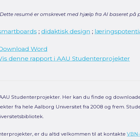
[Dette resumé er omskrevet med hjælp fra AI baseret på p
smartboards
;
didaktisk design
;
læringspotenti
Download Word
Vis denne rapport i AAU Studenterprojekter
f AAU Studenterprojekter. Her kan du finde og downloade 
kter fra hele Aalborg Universitet fra 2008 og frem. Stud
versitetsbibliotek.
terprojekter, er du altid velkommen til at kontakte
VBN-