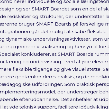
kombinerer individuelle og sociale læringsteorie
design og ser SMART Boardet som en del af sko
(de redskaber og strukturer, der understøtter læ
lærerne bruger SMART Boards på forskellige 
integrationen gør det muligt at skabe fleksible
og dynamiske undervisningsaktiviteter, som un
læring gennem visualisering og hensyn til forske
Specialet konkluderer, at SMART Boards rumme
for læring og undervisning—ved at øge elever
mere fleksible tilgange og give visuel støtte. S
lærere gentænker deres praksis, og de medføre
pædagogiske udfordringer. Som praktisk perspek
implementeringsmodel, der understreger beho
løbende efteruddannelse. Det anbefaler at udp
til at yde teknisk support, facilitere idéudviklin