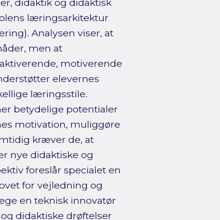
r, didaktik og didaktisk
lens læringsarkitektur
ring). Analysen viser, at
måder, men at
, aktiverende, motiverende
derstøtter elevernes
llige læringsstile.
r betydelige potentialer
nes motivation, muliggøre
amtidig kræver de, at
r nye didaktiske og
tiv foreslår specialet en
vet for vejledning og
ege en teknisk innovatør
g og didaktiske drøftelser