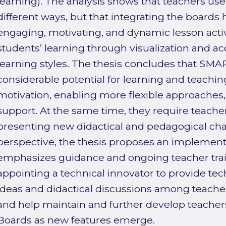
learning). The analysis shows that teachers u
different ways, but that integrating the boards h
engaging, motivating, and dynamic lesson activ
students’ learning through visualization and a
learning styles. The thesis concludes that SM
considerable potential for learning and teach
motivation, enabling more flexible approaches,
support. At the same time, they require teachers
presenting new didactical and pedagogical chal
perspective, the thesis proposes an implement
emphasizes guidance and ongoing teacher tra
appointing a technical innovator to provide tech
ideas and didactical discussions among teacher
and help maintain and further develop teachers
Boards as new features emerge.