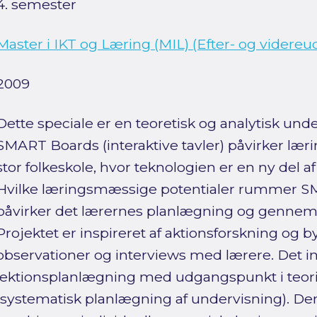
4. semester
Master i IKT og Læring (MIL) (Efter- og videre
2009
Dette speciale er en teoretisk og analytisk und
SMART Boards (interaktive tavler) påvirker lær
stor folkeskole, hvor teknologien er en ny del af
Hvilke læringsmæssige potentialer rummer S
påvirker det lærernes planlægning og gennemf
Projektet er inspireret af aktionsforskning og
observationer og interviews med lærere. Det in
lektionsplanlægning med udgangspunkt i teori
(systematisk planlægning af undervisning). D