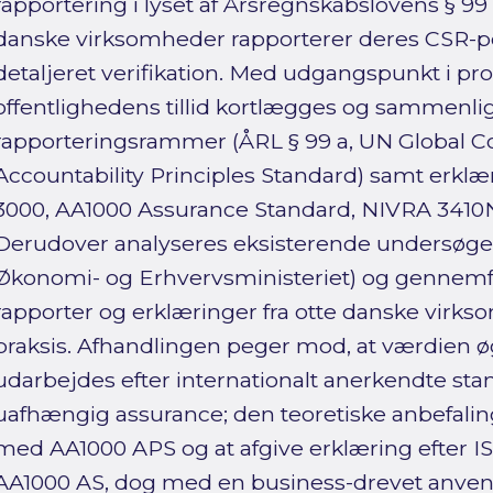
rapportering i lyset af Årsregnskabslovens § 99 
danske virksomheder rapporterer deres CSR-po
detaljeret verifikation. Med udgangspunkt i pr
offentlighedens tillid kortlægges og sammenli
rapporteringsrammer (ÅRL § 99 a, UN Global 
Accountability Principles Standard) samt erkl
3000, AA1000 Assurance Standard, NIVRA 3410N
Derudover analyseres eksisterende undersøgel
Økonomi- og Erhvervsministeriet) og gennemfø
rapporter og erklæringer fra otte danske virks
praksis. Afhandlingen peger mod, at værdien ø
udarbejdes efter internationalt anerkendte sta
uafhængig assurance; den teoretiske anbefalin
med AA1000 APS og at afgive erklæring efte
AA1000 AS, dog med en business-drevet anvende