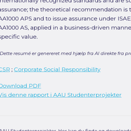
internationally recognized standards and are
assurance; the theoretical recommendation is 
AA1000 APS and to issue assurance under ISAE
AA1000 AS, applied in a business-driven man
specific value.
[Dette resumé er genereret med hjælp fra AI direkte fra pro
CSR
;
Corporate Social Responsibility
Download PDF
Vis denne rapport i AAU Studenterprojekter
f AAU Studenterprojekter. Her kan du finde og downloade 