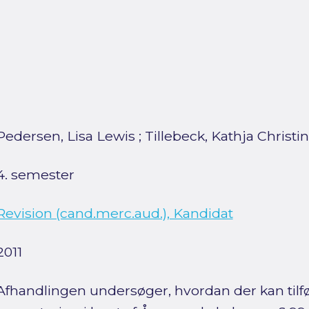
Pedersen, Lisa Lewis
;
Tillebeck, Kathja Christ
4. semester
Revision (cand.merc.aud.), Kandidat
2011
Afhandlingen undersøger, hvordan der kan tilfø