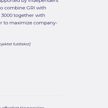
 supported by independent
to combine GRI with
 3000 together with
ner to maximize company-
jektet fuldtekst]
offentligt tilgængelige