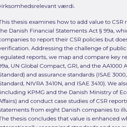
virksomhedsrelevant værdi.
This thesis examines how to add value to CSR r
the Danish Financial Statements Act § 99a, whi
companies to report their CSR policies but do
verification. Addressing the challenge of public
regulated reports, we map and compare key re
99a, UN Global Compact, GRI, and the AA1000 Ac
Standard) and assurance standards (ISAE 3000
Standard, NIVRA 3410N, and ISAE 3410). We also
(including KPMG and the Danish Ministry of 
Affairs) and conduct case studies of CSR repor
statements from eight Danish companies to ill
The thesis concludes that value is enhanced w