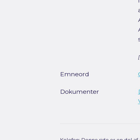
Emneord
Dokumenter
Kolofon: Denne side er en del a