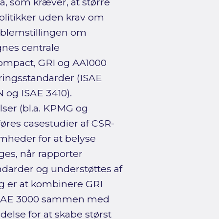
a, som kræver, at større
litikker uden krav om
oblemstillingen om
gnes centrale
Compact, GRI og AA1000
æringsstandarder (ISAE
 og ISAE 3410).
ser (bl.a. KPMG og
res casestudier af CSR-
omheder for at belyse
ges, når rapporter
ndarder og understøttes af
g er at kombinere GRI
r ISAE 3000 sammen med
lse for at skabe størst