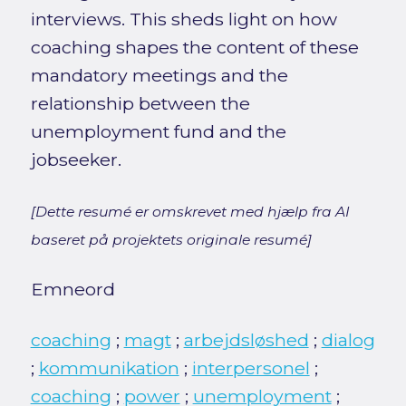
interviews. This sheds light on how
coaching shapes the content of these
mandatory meetings and the
relationship between the
unemployment fund and the
jobseeker.
[Dette resumé er omskrevet med hjælp fra AI
baseret på projektets originale resumé]
Emneord
coaching
;
magt
;
arbejdsløshed
;
dialog
;
kommunikation
;
interpersonel
;
coaching
;
power
;
unemployment
;