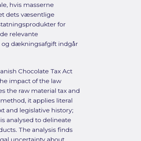
ale, hvis masserne
et dets væsentlige
statningsprodukter for
 de relevante
- og dækningsafgift indgår
Danish Chocolate Tax Act
the impact of the law
es the raw material tax and
ethod, it applies literal
t and legislative history;
is analysed to delineate
ucts. The analysis finds
legal uncertainty about