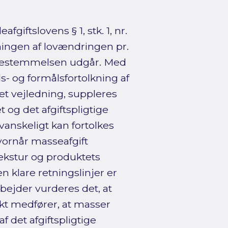
giftslovens § 1, stk. 1, nr.
ningen af lovændringen pr.
og bestemmelsen udgår. Med
 og formålsfortolkning af
et vejledning, suppleres
og det afgiftspligtige
anskeligt kan fortolkes
vornår masseafgift
tekstur og produktets
en klare retningslinjer er
bejder vurderes det, at
kt medfører, at masser
 det afgiftspligtige