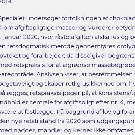
2019
Specialet undersøger fortolkningen af chokoladeaf
4 om afgiftspligtige masser og vurderer betyd
1. januar 2020, hvor råstofafgiften afskaffes 
en retsdogmatisk metode gennemføres ordlyds-
lovtekst og forarbejder; da disse giver begræns
med retspraksis for at afgrænse massebegrebet 
vareområde. Analysen viser, at bestemmelsen v
bogstaveligt og skaber retlig usikkerhed om, h
pålægges; retspraksis peger på, at konsistens/
indhold er centrale for afgiftspligt efter nr. 4, m
svære at fastlægge. På baggrund af lov og forar
den nye retstilstand fra 2020 som udgangspun
med nødder, mandler og kerner ikke omfattes af