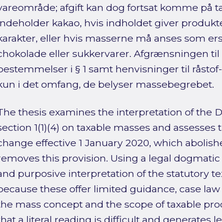
vareområde; afgift kan dog fortsat komme på t
indeholder kakao, hvis indholdet giver produkt
karakter, eller hvis masserne må anses som er
chokolade eller sukkervarer. Afgrænsningen til
bestemmelser i § 1 samt henvisninger til råstof
kun i det omfang, de belyser massebegrebet.
The thesis examines the interpretation of the 
section 1(1)(4) on taxable masses and assesses 
change effective 1 January 2020, which abolish
removes this provision. Using a legal dogmatic m
and purposive interpretation of the statutory tex
because these offer limited guidance, case law 
the mass concept and the scope of taxable prod
that a literal reading is difficult and generates 