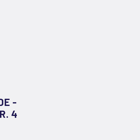
E -
R. 4