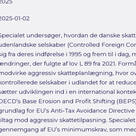
2025
2025-01-02
Specialet undersøger, hvordan de danske skatt
udenlandske selskaber (Controlled Foreign Co
sig fra deres indførelse i 1995 og frem til i dag
ændringer, der fulgte af lov L 89 fra 2021. For
modvirke aggressiv skatteplanlægning, hvor ove
kontrollerede selskaber i udlandet for at reduce
sætter udviklingen ind i en international kont
OECD’s Base Erosion and Profit Shifting (BEPS
grundlag for EU’s Anti‑Tax Avoidance Directive 
tiltag mod aggressiv skattetilpasning. Speciale
gennemgang af EU’s minimumskrav, som med