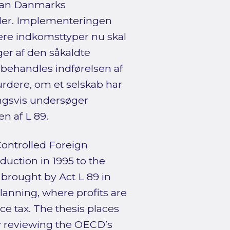
rdan Danmarks
ler. Implementeringen
ere indkomsttyper nu skal
er af den såkaldte
 behandles indførelsen af
vurdere, om et selskab har
ingsvis undersøger
n af L 89.
Controlled Foreign
uction in 1995 to the
 brought by Act L 89 in
lanning, where profits are
e tax. The thesis places
by reviewing the OECD’s