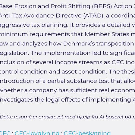
Base Erosion and Profit Shifting (BEPS) Action
Anti‑Tax Avoidance Directive (ATAD), a coordina
aggressive tax planning. It provides a detailed
minimum requirements that Member States mu
law and analyzes how Denmark’s transposition
legislation. The implementation led to signific
inclusion of several income streams as CFC inc
control condition and asset condition. The thes
introduction of a partial substance test that al
whether a company has sufficient real economic
investigates the legal effects of implementing A
[Dette resumé er omskrevet med hjælp fra AI baseret på p
CFC
;
CFC-lovgivning
;
CFC-beskatning