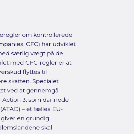
eregler om kontrollerede
mpanies, CFC) har udviklet
, med særlig vægt på de
målet med CFC-regler er at
rskud flyttes til
re skatten. Specialet
ekst ved at gennemgå
) Action 3, som dannede
(ATAD) – et fælles EU-
t giver en grundig
lemslandene skal