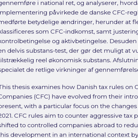
gennemføre i national ret, og analyserer, hvo
implementering påvirkede de danske CFC-reg
medførte betydelige ændringer, herunder at fl
klassificeres som CFC-indkomst, samt justering
kontrolbetingelse og aktivbetingelse. Desuden
en delvis substans-test, der gør det muligt at 
tilstrækkelig reel økonomisk substans. Afslutn
specialet de retlige virkninger af gennemførelse
This thesis examines how Danish tax rules on 
Companies (CFC) have evolved from their introd
present, with a particular focus on the changes
2021. CFC rules aim to counter aggressive tax p
shifted to controlled companies abroad to reduc
this development in an international context 