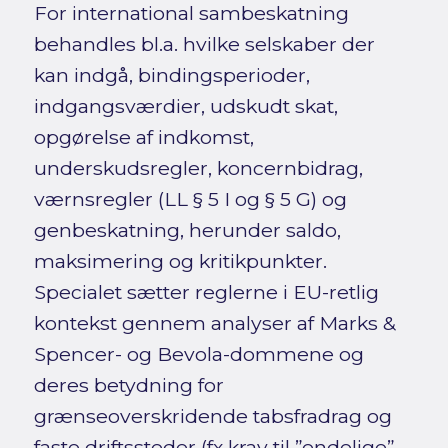
For international sambeskatning
behandles bl.a. hvilke selskaber der
kan indgå, bindingsperioder,
indgangsværdier, udskudt skat,
opgørelse af indkomst,
underskudsregler, koncernbidrag,
værnsregler (LL § 5 I og § 5 G) og
genbeskatning, herunder saldo,
maksimering og kritikpunkter.
Specialet sætter reglerne i EU-retlig
kontekst gennem analyser af Marks &
Spencer- og Bevola-dommene og
deres betydning for
grænseoverskridende tabsfradrag og
faste driftssteder (fx krav til ”endelige”