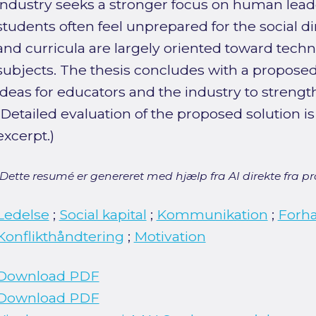
industry seeks a stronger focus on human lea
students often feel unprepared for the social d
and curricula are largely oriented toward tech
subjects. The thesis concludes with a proposed
ideas for educators and the industry to stren
(Detailed evaluation of the proposed solution is
excerpt.)
[Dette resumé er genereret med hjælp fra AI direkte fra pro
Ledelse
;
Social kapital
;
Kommunikation
;
Forha
Konflikthåndtering
;
Motivation
Download PDF
Download PDF