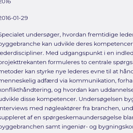
2016
2016-01-29
Specialet undersøger, hvordan fremtidige lede
byggebranche kan udvikle deres kompetencer
lederdiscipliner. Med udgangspunkt i en indle
projekttrekanten formuleres to centrale spørgsm
metoder kan styrke nye lederes evne til at hånd
menneskelig adfærd via kommunikation, forhan
konflikthåndtering, og hvordan kan uddannelse
udvikle disse kompetencer. Undersøgelsen bygg
interviews med nøgleaktører fra branchen, und
suppleret af en spørgeskemaundersøgelse blan
byggebranchen samt ingeniør- og bygningskon