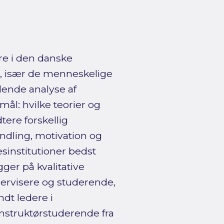
re i den danske
, især de menneskelige
dende analyse af
ål: hvilke teorier og
tere forskellig
dling, motivation og
sinstitutioner bedst
er på kvalitative
ervisere og studerende,
dt ledere i
struktørstuderende fra