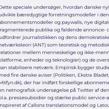
Dette speciale undersøger, hvordan danske ny
udvikle bæredygtige forretningsmodeller i den d
abonnementsmodeller og paywalls, nye digital
fragmenterede publika og faldende annonce- o
udfordrer journalistikken og dens demokratiske
netværksteori (ANT) som teoretisk og metodi
relationer mellem menneskelige og ikke-menne
platforme, enheder og teknologier) og de over
kan stabilisere netværk. Empirisk bygger studie
med fire danske aviser (Politiken, Ekstra Blade
Mitfyn.dk), der har indført forskellige abonnem
en netnografisk undersøgelse på Twitter af de
bl.a. pressesubsidier og stærke public service-a
inspireret af Callons translationsmodel og Lato