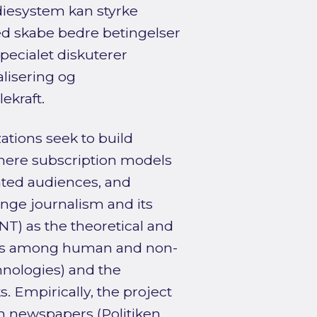
diesystem kan styrke
med skabe bedre betingelser
pecialet diskuterer
lisering og
ekraft.
tions seek to build
where subscription models
nted audiences, and
enge journalism and its
NT) as the theoretical and
ons among human and non-
hnologies) and the
s. Empirically, the project
h newspapers (Politiken,