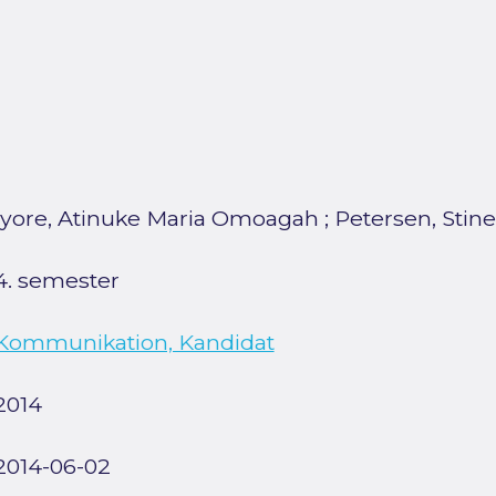
Iyore, Atinuke Maria Omoagah
;
Petersen, Stin
4. semester
Kommunikation, Kandidat
2014
2014-06-02