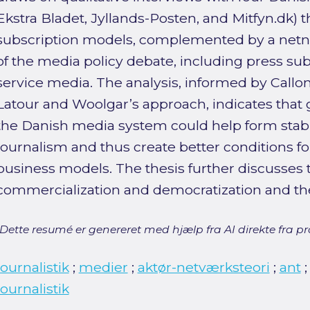
Ekstra Bladet, Jyllands-Posten, and Mitfyn.dk) 
subscription models, complemented by a netno
of the media policy debate, including press sub
service media. The analysis, informed by Callo
Latour and Woolgar’s approach, indicates that 
the Danish media system could help form stable
journalism and thus create better conditions for
business models. The thesis further discusses
commercialization and democratization and the
[Dette resumé er genereret med hjælp fra AI direkte fra pro
journalistik
;
medier
;
aktør-netværksteori
;
ant
journalistik