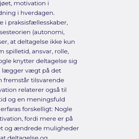
øet, motivation i
dning i hverdagen.
 i praksisfællesskaber,
sesteorien (autonomi,
er, at deltagelse ikke kun
pilletid, ansvar, rolle,
ogle knytter deltagelse sig
re lægger vægt på det
on fremstår tilsvarende
tion relaterer også til
letid og en meningsfuld
rfaras forskelligt: Nogle
vation, fordi mere er på
litet og ændrede muligheder
 at deltagelse og