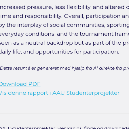
increased pressure, less flexibility, and altered 
time and responsibility. Overall, participation 
by the interplay of social communities, sporting
everyday conditions, and the tournament fram
seen as a neutral backdrop but as part of the pra
daily life, and opportunities for participation.
[Dette resumé er genereret med hjælp fra AI direkte fra pro
Download PDF
Vis denne rapport i AAU Studenterprojekter
f AAU Studenterprojekter. Her kan du finde og downloade 