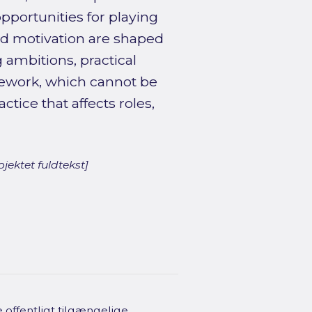
opportunities for playing
and motivation are shaped
 ambitions, practical
ework, which cannot be
ctice that affects roles,
jektet fuldtekst]
offentligt tilgængelige