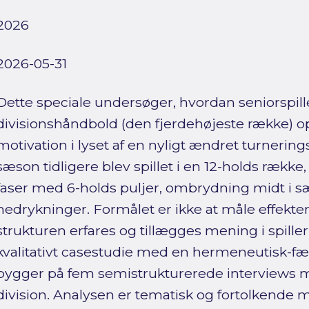
2026
2026-05-31
Dette speciale undersøger, hvordan seniorspille
divisionshåndbold (den fjerdehøjeste række) o
motivation i lyset af en nyligt ændret turnering
sæson tidligere blev spillet i en 12-holds række
faser med 6-holds puljer, ombrydning midt i s
nedrykninger. Formålet er ikke at måle effekter
strukturen erfares og tillægges mening i spille
kvalitativt casestudie med en hermeneutisk-f
bygger på fem semistrukturerede interviews med
division. Analysen er tematisk og fortolkende 