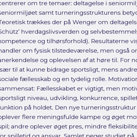
centrerer om tre temaer: deltagelse i seniormilj
seniormiljøet samt turneringsstrukturens bety
Teoretisk trækkes der på Wenger om deltagelse
Schütz’ hverdagslivsverden og selvbestemmel
kompetence og tilhørsforhold). Resultaterne vis
handler om fysisk tilstedeværelse, men også om s
anerkendelse og oplevelsen af at høre til. For n
især til at kunne bidrage sportsligt, mens and
sociale fællesskab og en tydelig rolle. Motivati
sammensat: Fællesskabet er vigtigt, men motiva
sportsligt niveau, udvikling, konkurrence, spil
funktion på holdet. Den nye turneringsstruktur e
oplever flere meningsfulde kampe og øget moti
spil; andre oplever øget pres, mindre fleksibi
for spilletid og ansvar. Samlet peger studiet på,