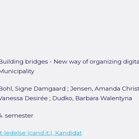
Building bridges - New way of organizing digital
Municipality
Bohl, Signe Damgaard
;
Jensen, Amanda Chris
Vanessa Desirée
;
Dudko, Barbara Walentyna
4. semester
It-ledelse (cand.it.), Kandidat