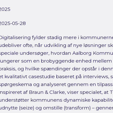
2025
2025-05-28
Digitalisering fylder stadig mere i kommuner
udebliver ofte, når udvikling af nye løsninger ske
speciale undersøger, hvordan Aalborg Kommu
fungerer som en brobyggende enhed mellem st
praksis, og hvilke spændinger der opstår i de
et kvalitativt casestudie baseret på interviews, 
spørgeskema og analyseret gennem en tilpasset
inspireret af Braun & Clarke, viser specialet, at
understøtter kommunens dynamiske kapabilitet
udnytte (seize) og omstille (transform) – genne