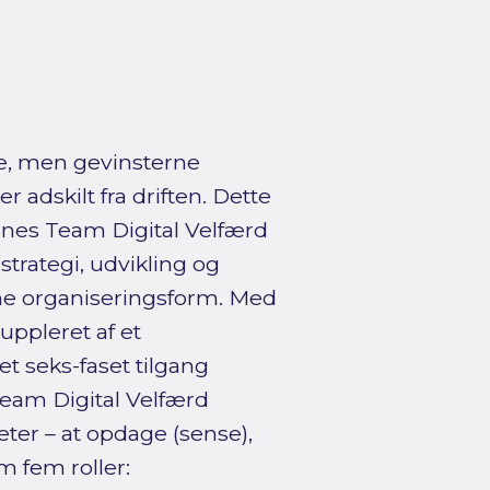
ne, men gevinsterne
r adskilt fra driften. Dette
nes Team Digital Velfærd
rategi, udvikling og
nne organiseringsform. Med
suppleret af et
 seks-faset tilgang
 Team Digital Velfærd
er – at opdage (sense),
m fem roller: