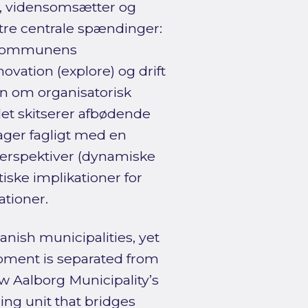
r, vidensomsætter og
tre centrale spændinger:
g kommunens
vation (explore) og drift
en om organisatorisk
et skitserer afbødende
ager fagligt med en
perspektiver (dynamiske
iske implikationer for
tioner.
anish municipalities, yet
opment is separated from
w Aalborg Municipality’s
ng unit that bridges