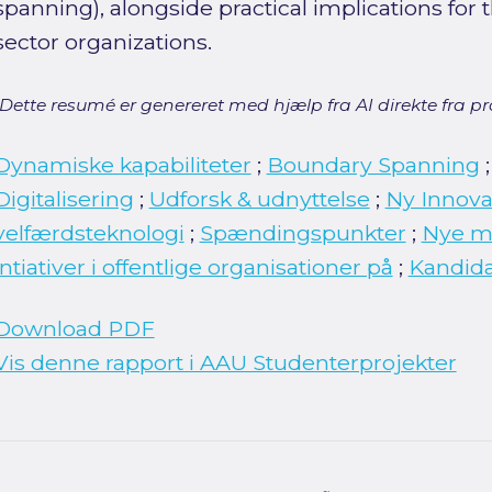
spanning), alongside practical implications for 
sector organizations.
[Dette resumé er genereret med hjælp fra AI direkte fra pro
Dynamiske kapabiliteter
;
Boundary Spanning
Digitalisering
;
Udforsk & udnyttelse
;
Ny Innova
velfærdsteknologi
;
Spændingspunkter
;
Nye må
intiativer i offentlige organisationer på
;
Kandida
Download PDF
Vis denne rapport i AAU Studenterprojekter