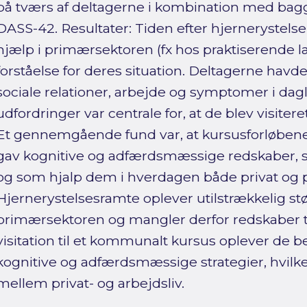
på tværs af deltagerne i kombination med ba
DASS-42. Resultater: Tiden efter hjernerystels
hjælp i primærsektoren (fx hos praktiserende 
forståelse for deres situation. Deltagerne havd
sociale relationer, arbejde og symptomer i dag
udfordringer var centrale for, at de blev visiter
Et gennemgående fund var, at kursusforløbene 
gav kognitive og adfærdsmæssige redskaber, s
og som hjalp dem i hverdagen både privat og p
Hjernerystelsesramte oplever utilstrækkelig støt
primærsektoren og mangler derfor redskaber til
visitation til et kommunalt kursus oplever de
kognitive og adfærdsmæssige strategier, hvilket
mellem privat- og arbejdsliv.