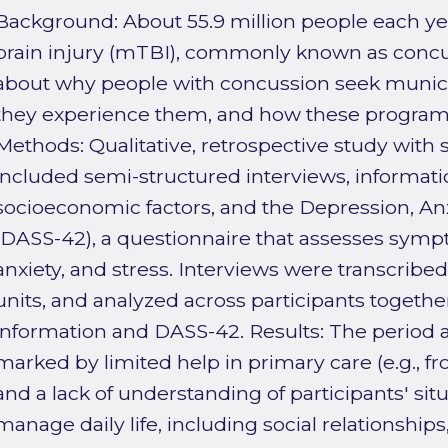
Background: About 55.9 million people each yea
brain injury (mTBI), commonly known as concus
about why people with concussion seek munic
they experience them, and how these programs 
Methods: Qualitative, retrospective study with 
included semi-structured interviews, informat
socioeconomic factors, and the Depression, Anx
(DASS-42), a questionnaire that assesses symp
anxiety, and stress. Interviews were transcrib
units, and analyzed across participants togeth
information and DASS-42. Results: The period 
marked by limited help in primary care (e.g., fr
and a lack of understanding of participants' sit
manage daily life, including social relationshi