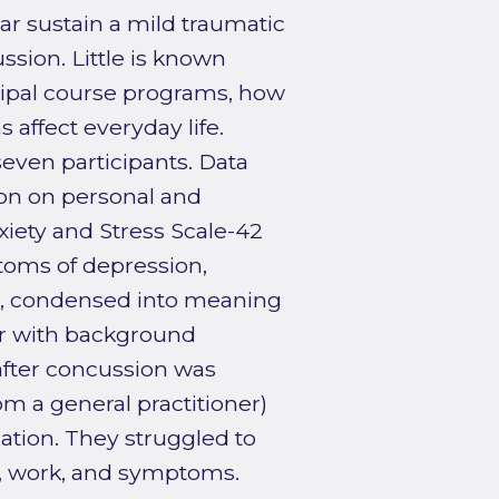
r sustain a mild traumatic
sion. Little is known
ipal course programs, how
affect everyday life.
seven participants. Data
ion on personal and
iety and Stress Scale-42
toms of depression,
ed, condensed into meaning
er with background
after concussion was
om a general practitioner)
uation. They struggled to
ps, work, and symptoms.