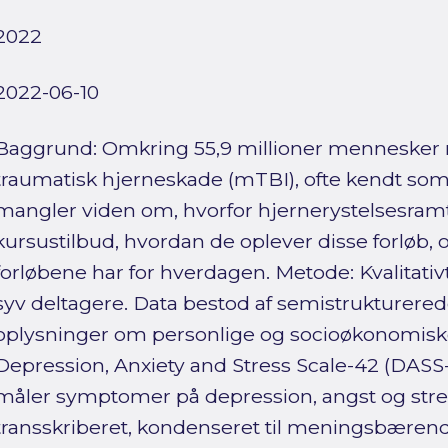
2022
2022-06-10
Baggrund: Omkring 55,9 millioner mennesker 
traumatisk hjerneskade (mTBI), ofte kendt som
mangler viden om, hvorfor hjernerystelsesr
kursustilbud, hvordan de oplever disse forløb,
forløbene har for hverdagen. Metode: Kvalitativ
syv deltagere. Data bestod af semistrukturere
oplysninger om personlige og socioøkonomiske
Depression, Anxiety and Stress Scale-42 (DASS
måler symptomer på depression, angst og stre
transskriberet, kondenseret til meningsbæren