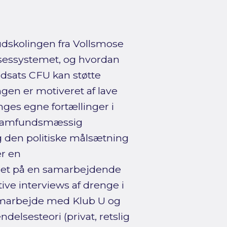
udskolingen fra Vollsmose
lsessystemet, og hvordan
dsats CFU kan støtte
en er motiveret af lave
ges egne fortællinger i
n samfundsmæssig
og den politiske målsætning
r en
let på en samarbejdende
ive interviews af drenge i
 samarbejde med Klub U og
elsesteori (privat, retslig