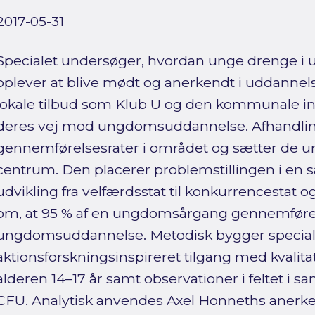
2017-05-31
Specialet undersøger, hvordan unge drenge i 
oplever at blive mødt og anerkendt i uddanne
lokale tilbud som Klub U og den kommunale in
deres vej mod ungdomsuddannelse. Afhandling
gennemførelsesrater i området og sætter de un
centrum. Den placerer problemstillingen i e
udvikling fra velfærdsstat til konkurrencestat 
om, at 95 % af en ungdomsårgang gennemføre
ungdomsuddannelse. Metodisk bygger specia
aktionsforskningsinspireret tilgang med kvalitat
alderen 14–17 år samt observationer i feltet i
CFU. Analytisk anvendes Axel Honneths anerkend