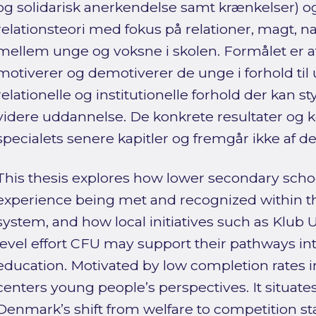
og solidarisk anerkendelse samt krænkelser)
relationsteori med fokus på relationer, magt, n
mellem unge og voksne i skolen. Formålet er at
motiverer og demotiverer de unge i forhold til
relationelle og institutionelle forhold der kan s
videre uddannelse. De konkrete resultater og 
specialets senere kapitler og fremgår ikke af d
This thesis explores how lower secondary sch
experience being met and recognized within t
system, and how local initiatives such as Klub 
level effort CFU may support their pathways i
education. Motivated by low completion rates in
centers young people’s perspectives. It situates
Denmark’s shift from welfare to competition sta