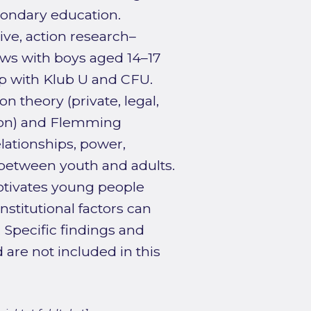
condary education.
ive, action research–
ews with boys aged 14–17
ip with Klub U and CFU.
n theory (private, legal,
ation) and Flemming
lationships, power,
 between youth and adults.
otivates young people
stitutional factors can
. Specific findings and
 are not included in this