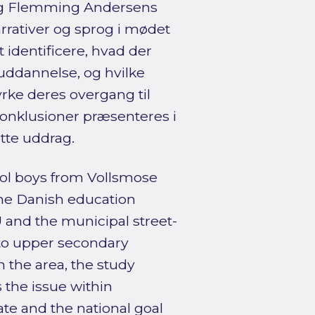
 og Flemming Andersens
arrativer og sprog i mødet
 identificere, hvad der
 uddannelse, og hvilke
tyrke deres overgang til
konklusioner præsenteres i
ette uddrag.
ool boys from Vollsmose
he Danish education
U and the municipal street-
nto upper secondary
 the area, the study
 the issue within
te and the national goal