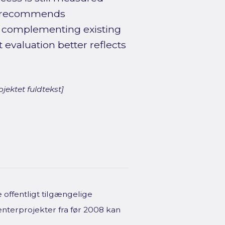
is recommends
d complementing existing
 evaluation better reflects
jektet fuldtekst]
offentligt tilgængelige
enterprojekter fra før 2008 kan