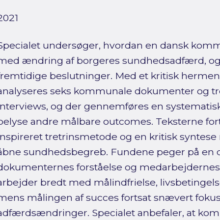
2021
Specialet undersøger, hvordan en dansk komm
med ændring af borgeres sundhedsadfærd, og g
fremtidige beslutninger. Med et kritisk herm
analyseres seks kommunale dokumenter og tre 
interviews, og der gennemføres en systematisk 
belyse andre målbare outcomes. Teksterne fort
inspireret tretrinsmetode og en kritisk synt
åbne sundhedsbegreb. Fundene peger på en 
dokumenternes forståelse og medarbejdernes
arbejder bredt med målindfrielse, livsbetingel
mens målingen af succes fortsat snævert fokus
adfærdsændringer. Specialet anbefaler, at ko