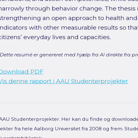
narrowly through behavior change. The thes
strengthening an open approach to health an
indicators with other measurable results so that
citizens’ everyday lives and capacities.
[Dette resumé er genereret med hjælp fra AI direkte fra pro
Download PDF
Vis denne rapport i AAU Studenterprojekter
f AAU Studenterprojekter. Her kan du finde og downloade 
kter fra hele Aalborg Universitet fra 2008 og frem. Stud