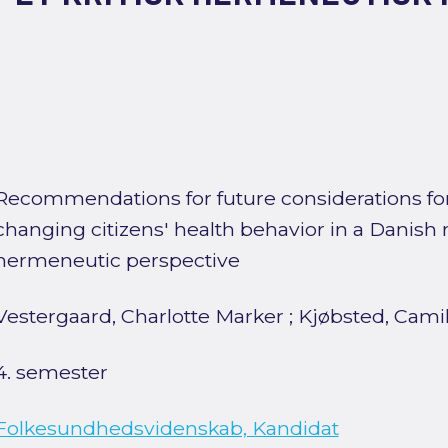
Recommendations for future considerations for 
changing citizens' health behavior in a Danish mu
hermeneutic perspective
Vestergaard, Charlotte Marker
;
Kjøbsted, Cami
4. semester
Folkesundhedsvidenskab, Kandidat