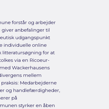
une forstår og arbejder
iver anbefalinger til
eneutisk udgangspunkt
individuelle online
litteratursøgning for at
olkes via en Ricoeur-
ese med Wackerhausens
divergens mellem
 praksis: Medarbejderne
ser og handlefærdigheder,
erer på
mmunen styrker en åben