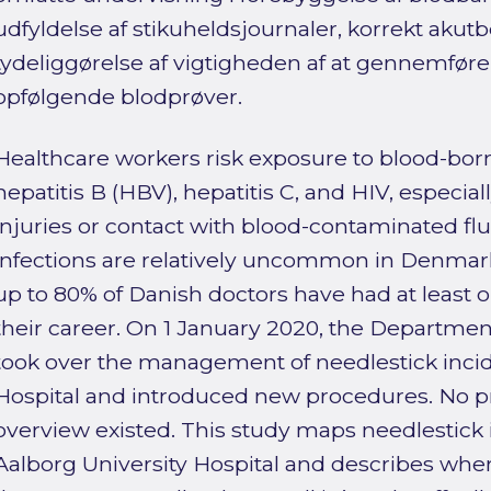
udfyldelse af stikuheldsjournaler, korrekt akut
tydeliggørelse af vigtigheden af at gennemfør
opfølgende blodprøver.
Healthcare workers risk exposure to blood-born
hepatitis B (HBV), hepatitis C, and HIV, especia
injuries or contact with blood-contaminated fl
infections are relatively uncommon in Denmark
up to 80% of Danish doctors have had at least 
their career. On 1 January 2020, the Departmen
took over the management of needlestick incid
Hospital and introduced new procedures. No p
overview existed. This study maps needlestick 
Aalborg University Hospital and describes w