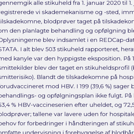
gennemgik alle stikuheld fra 1. januar 2020 til 1.
registrerede vi skademekanisme og -sted, im
tilskadekomne, blodprøver taget på tilskadeko
om den planlagte behandling og opfølgning bl
Oplysningerne blev indsamlet i en REDCap-dat
STATA. I alt blev 503 stikuheld rapporteret, hera
med kanyle var den hyppigste eksposition. På 1
smittekilder blev der taget en stikuheldsprofil 
smitterisiko). Blandt de tilskadekomne på hospi
forudvaccineret mod HBV. I 199 (39,6 %) sager 
behandlings- og opfølgningsplan ikke fulgt. På
53,4 % HBV-vaccineserien efter uheldet, og 72,
blodprøver; tallene var lavere uden for hospita
behov for forbedringer i håndteringen af stikuh
omfatte undervisning i forebyggelse af blodbå