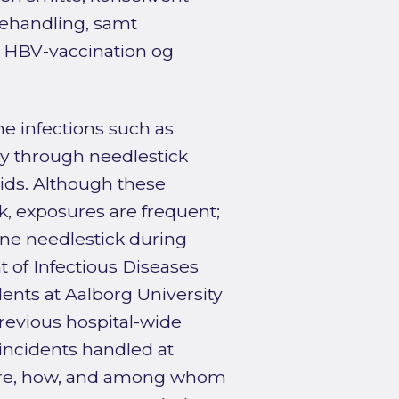
behandling, samt
e HBV-vaccination og
e infections such as
lly through needlestick
uids. Although these
, exposures are frequent;
one needlestick during
t of Infectious Diseases
ents at Aalborg University
revious hospital-wide
incidents handled at
here, how, and among whom