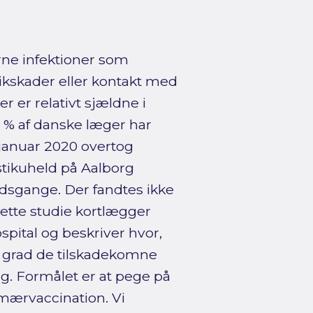
rne infektioner som
stikskader eller kontakt med
r er relativt sjældne i
 % af danske læger har
. januar 2020 overtog
stikuheld på Aalborg
jdsgange. Der fandtes ikke
ette studie kortlægger
pital og beskriver hvor,
n grad de tilskadekomne
g. Formålet er at pege på
imærvaccination. Vi