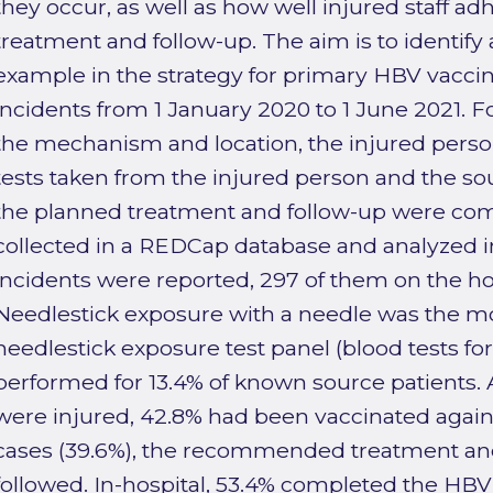
they occur, as well as how well injured staff
treatment and follow-up. The aim is to identify
example in the strategy for primary HBV vaccin
incidents from 1 January 2020 to 1 June 2021. 
the mechanism and location, the injured pers
tests taken from the injured person and the so
the planned treatment and follow-up were co
collected in a REDCap database and analyzed in
incidents were reported, 297 of them on the ho
Needlestick exposure with a needle was the 
needlestick exposure test panel (blood tests for
performed for 13.4% of known source patients.
were injured, 42.8% had been vaccinated again
cases (39.6%), the recommended treatment and
followed. In-hospital, 53.4% completed the HBV 