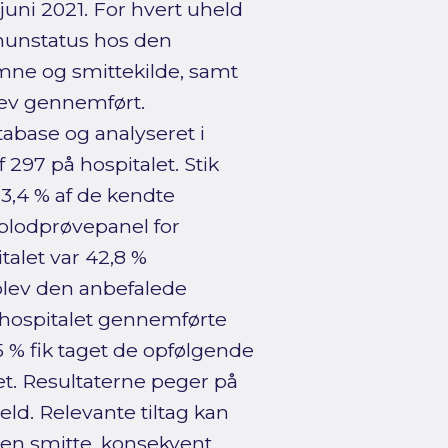
 juni 2021. For hvert uheld
munstatus hos den
mne og smittekilde, samt
ev gennemført.
abase og analyseret i
f 297 på hospitalet. Stik
3,4 % af de kendte
(blodprøvepanel for
talet var 42,8 %
blev den anbefalede
 hospitalet gennemførte
5 % fik taget de opfølgende
let. Resultaterne peger på
eld. Relevante tiltag kan
ren smitte, konsekvent