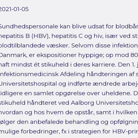
2021-01-05
Sundhedspersonale kan blive udsat for blodbå
hepatitis B (HBV), hepatitis C og hiv, især ved 
blodtilblandede væsker. Selvom disse infektione
Danmark, er ekspositioner hyppige; op mod 80
haft mindst ét stikuheld i deres karriere. Den 1
Infektionsmedicinsk Afdeling håndteringen af 
Universitetshospital og indførte ændrede arbe
tidligere en samlet opgørelse over uheldene. D
stikuheld håndteret ved Aalborg Universitetshos
hvordan og hos hvem de opstår, samt i hvilke
følger den anbefalede behandling og opfølgnin
mulige forbedringer, fx i strategien for HBV-pr