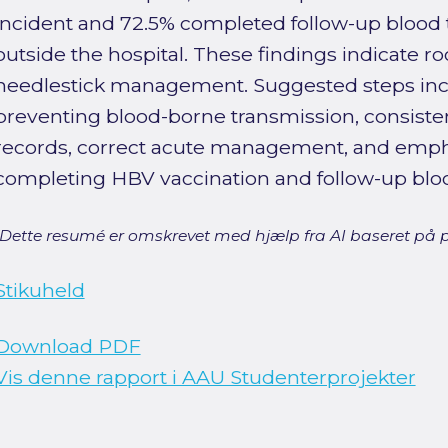
incident and 72.5% completed follow-up blood t
outside the hospital. These findings indicate 
needlestick management. Suggested steps inc
preventing blood-borne transmission, consiste
records, correct acute management, and emph
completing HBV vaccination and follow-up bloo
[Dette resumé er omskrevet med hjælp fra AI baseret på p
Stikuheld
Download PDF
Vis denne rapport i AAU Studenterprojekter